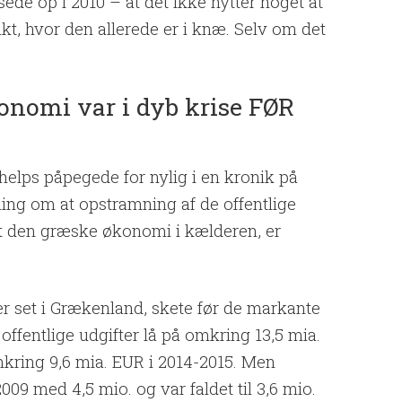
ede op i 2010 – at det ikke nytter noget at
, hvor den allerede er i knæ. Selv om det
onomi var i dyb krise FØR
lps påpegede for nylig i en kronik på
ning om at opstramning af de offentlige
endt den græske økonomi i kælderen, er
er set i Grækenland, skete før de markante
ffentlige udgifter lå på omkring 13,5 mia.
omkring 9,6 mia. EUR i 2014-2015. Men
2009 med 4,5 mio. og var faldet til 3,6 mio.