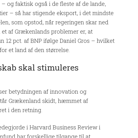
– og faktisk også i de fleste af de lande,
er – så har stigende eksport, i det mindste
selen, som opstod, når regeringen skar ned
et af Grækenlands problemer er, at
un 12 pct. af BNP ifølge Daniel Gros – hvilket
r et land af den størrelse.
skab skal stimuleres
er betydningen af innovation og
står Grækenland skidt, hæmmet af
et i den retning.
edegjorde i Harvard Business Review i
mfund har forskellige tilgange til at