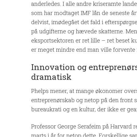
anderledes. I alle andre kriseramte lande 
som har modtaget IMF lån de seneste årti
delvist, imødegået det fald i efterspørg
på udgifterne og hævede skatterne. Men 
eksportsektoren er ret lille – ret beset k
er meget mindre end man ville forvente fo
Innovation og entreprenør
dramatisk
Phelps mener, at mange økonomer overs
entreprenørskab og netop på den front 
bureaukrati og en kultur, der ikke er gear
Professor George Serafeim på Harvard r
marts i år for netop dette. Forskellige sa