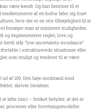
 kan være kendt. Og han henviser til et
d medlemmerne af en kultur føler sig truet
lturer, hvor der er en stor tilbøjelighed til at
ce) forsøger man at minimere muligheden
å og implementerer regler, love og
st hertil står ”low uncertainty-avoidance”
fortable i ustrukturerede situationer eller
egler som muligt og tenderer til at være
0 ud af 100. Den høje modstand mod
fekter, skriver Serafeim.
l at løbe risici – hvilket betyder, at det er
er, processer eller forretningsmodeller.