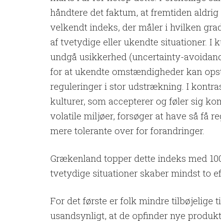
håndtere det faktum, at fremtiden aldrig
velkendt indeks, der måler i hvilken gra
af tvetydige eller ukendte situationer. I ku
undgå usikkerhed (uncertainty-avoidan
for at ukendte omstændigheder kan opst
reguleringer i stor udstrækning. I kontra
kulturer, som accepterer og føler sig kom
volatile miljøer, forsøger at have så få r
mere tolerante over for forandringer.
Grækenland topper dette indeks med 10
tvetydige situationer skaber mindst to ef
For det første er folk mindre tilbøjelige ti
usandsynligt, at de opfinder nye produkt