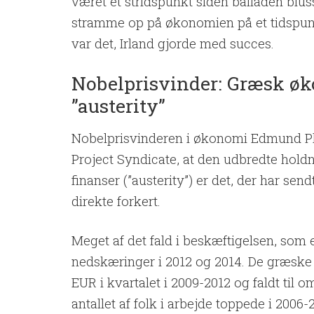
været et stridspunkt siden balladen bluss
stramme op på økonomien på et tidspunkt
var det, Irland gjorde med succes.
Nobelprisvinder: Græsk øk
”austerity”
Nobelprisvinderen i økonomi Edmund Phe
Project Syndicate, at den udbredte hold
finanser (”austerity”) er det, der har s
direkte forkert.
Meget af det fald i beskæftigelsen, som 
nedskæringer i 2012 og 2014. De græske o
EUR i kvartalet i 2009-2012 og faldt til 
antallet af folk i arbejde toppede i 2006-