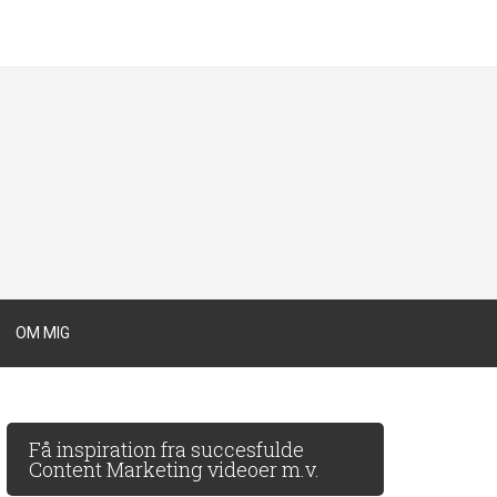
OM MIG
Få inspiration fra succesfulde
Content Marketing videoer m.v.