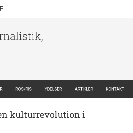
E
nalistik,
ER
ROS/RIS
YDELSER
ARTIKLER
KONTAKT
n kulturrevolution i