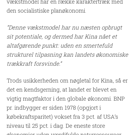
vækstmodel har en række karaktertræk med
den socialistiske planøkonomi.
”Denne vækstmodel har nu næsten opbrugt
sit potentiale, og dermed har Kina nået et
altafgørende punkt: uden en smertefuld
strukturel tilpasning kan landets økonomiske
trækkraft forsvinde.”
Trods usikkerheden om nøgletal for Kina, så er
det en kendsgerning, at landet er blevet en
vigtig magtfaktor i den globale økonomi. BNP
pr. indbygger er siden 1978 (opgjort i
købekraftsparitet) vokset fra 3 pct. af USA’s
niveau til 25 pct. i dag. De eneste store
økonomier uden værdifulde naturressourcer,