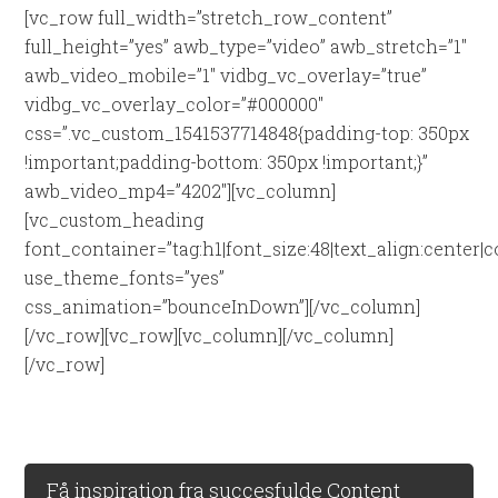
[vc_row full_width=”stretch_row_content”
full_height=”yes” awb_type=”video” awb_stretch=”1″
awb_video_mobile=”1″ vidbg_vc_overlay=”true”
vidbg_vc_overlay_color=”#000000″
css=”.vc_custom_1541537714848{padding-top: 350px
!important;padding-bottom: 350px !important;}”
awb_video_mp4=”4202″][vc_column]
[vc_custom_heading
font_container=”tag:h1|font_size:48|text_align:center|c
use_theme_fonts=”yes”
css_animation=”bounceInDown”][/vc_column]
[/vc_row][vc_row][vc_column][/vc_column]
[/vc_row]
Få inspiration fra succesfulde Content